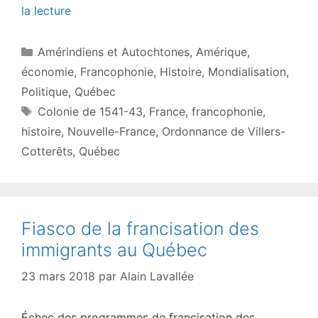
la lecture
Catégories
Amérindiens et Autochtones
,
Amérique
,
économie
,
Francophonie
,
Histoire
,
Mondialisation
,
Politique
,
Québec
Étiquettes
Colonie de 1541-43
,
France
,
francophonie
,
histoire
,
Nouvelle-France
,
Ordonnance de Villers-
Cotterêts
,
Québec
Fiasco de la francisation des
immigrants au Québec
23 mars 2018
par
Alain Lavallée
Échec des programmes de francisation des