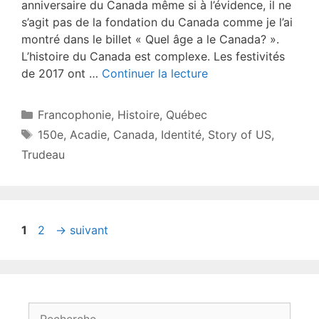
anniversaire du Canada même si à l’évidence, il ne
s’agit pas de la fondation du Canada comme je l’ai
montré dans le billet « Quel âge a le Canada? ».
L’histoire du Canada est complexe. Les festivités
de 2017 ont …
Continuer la lecture
Catégories
Francophonie
,
Histoire
,
Québec
Étiquettes
150e
,
Acadie
,
Canada
,
Identité
,
Story of US
,
Trudeau
Page
Page
1
2
→
suivant
Rechercher :