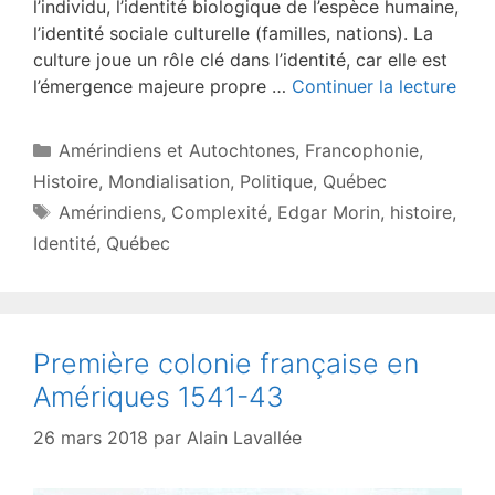
l’individu, l’identité biologique de l’espèce humaine,
l’identité sociale culturelle (familles, nations). La
culture joue un rôle clé dans l’identité, car elle est
l’émergence majeure propre …
Continuer la lecture
Catégories
Amérindiens et Autochtones
,
Francophonie
,
Histoire
,
Mondialisation
,
Politique
,
Québec
Étiquettes
Amérindiens
,
Complexité
,
Edgar Morin
,
histoire
,
Identité
,
Québec
Première colonie française en
Amériques 1541-43
26 mars 2018
par
Alain Lavallée