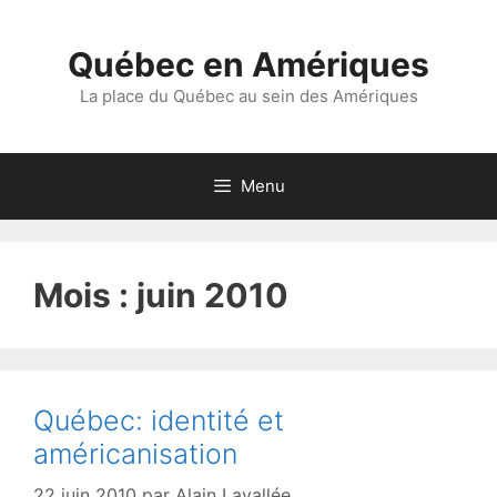
Aller
au
Québec en Amériques
contenu
La place du Québec au sein des Amériques
Menu
Mois :
juin 2010
Québec: identité et
américanisation
22 juin 2010
par
Alain Lavallée