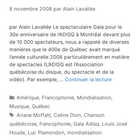
8 novembre 2008
par
Alain Lavallée
par Alain Lavallée Le spectaculaire Gala pour le
30e anniversaire de l’ADISQ à Montréal devant plus
de 10 000 spectateurs, nous a rappelé de diverses
manières que le 400e de Québec avait marqué
l’année culturelle 2008 particulièrement en matière
de spectacles (L’ADISQ est l’Association
québécoise du disque, du spectacle et de la
vidéo). Par exemple, …
Continuer la lecture
Catégories
Amérique
,
Francophonie
,
Mondialisation
,
Musique
,
Québec
Étiquettes
Ariane Moffatt
,
Celine Dion
,
Chanson
québécoise
,
francophonie
,
Gala Adisq
,
Louis José
Houde
,
Luc Plamondon
,
mondialisation