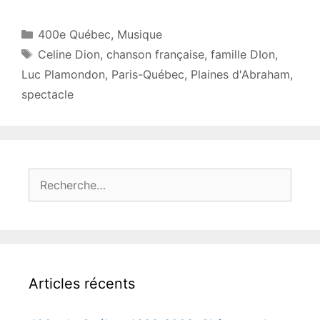
Catégories
400e Québec
,
Musique
Étiquettes
Celine Dion
,
chanson française
,
famille DIon
,
Luc Plamondon
,
Paris-Québec
,
Plaines d'Abraham
,
spectacle
Rechercher :
Articles récents