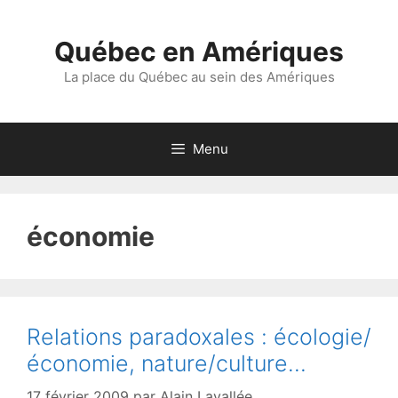
Aller
au
Québec en Amériques
contenu
La place du Québec au sein des Amériques
Menu
économie
Relations paradoxales : écologie/
économie, nature/culture…
17 février 2009
par
Alain Lavallée