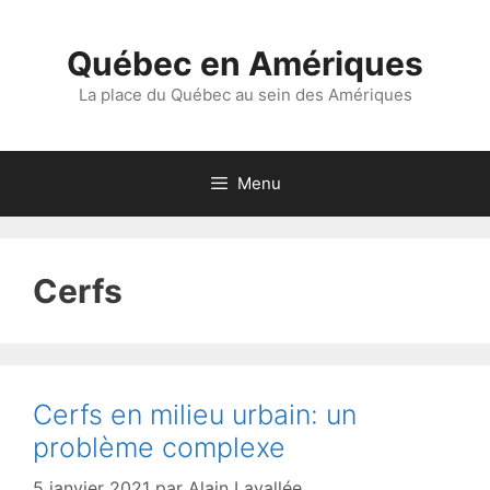
Aller
au
Québec en Amériques
contenu
La place du Québec au sein des Amériques
Menu
Cerfs
Cerfs en milieu urbain: un
problème complexe
5 janvier 2021
par
Alain Lavallée