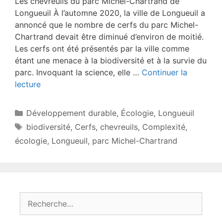
Les chevreuils du parc Michel-Chartrand de
Longueuil À l’automne 2020, la ville de Longueuil a
annoncé que le nombre de cerfs du parc Michel-
Chartrand devait être diminué d’environ de moitié.
Les cerfs ont été présentés par la ville comme
étant une menace à la biodiversité et à la survie du
parc. Invoquant la science, elle …
Continuer la
lecture
Catégories
Développement durable
,
Écologie
,
Longueuil
Étiquettes
biodiversité
,
Cerfs
,
chevreuils
,
Complexité
,
écologie
,
Longueuil
,
parc Michel-Chartrand
Rechercher :