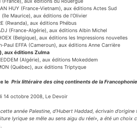
I (France), aux éditions du Rouergue
TRAN HUY (France-Vietnam), aux éditions Actes Sud
île Maurice), aux éditions de l’Olivier
RE (Rwanda), aux éditions Phébus
DJ (France-Algérie), aux éditions Albin Michel
HOEX (Belgique), aux éditions les Impressions nouvelles
ton-Paul EFFA (Cameroun), aux éditions Anne Carrière
), aux éditions Zulma
OKEDDEM (Algérie), aux éditions Mokeddem
MON (Québec), aux éditions Triptyque
te le
Prix littéraire des cinq continents de la Francophoni
di 14 octobre 2008, Le Devoir
ette année Palestine, d’Hubert Haddad, écrivain d’origine t
écriture lyrique se mêle au sens aigu du réel», a été un choix 
.