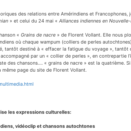
toriques des relations entre Amérindiens et Francophones, j
mian
» et celui du 24 mai «
Alliances indiennes en Nouvelle
 chanson «
Grains de nacre
» de Florent Vollant. Elle nous p
rindiens où chaque wampum (colliers de perles autochtones)
, tantôt destiné à « effacer la fatigue du voyage », tantôt d
it accompagné par un « collier de perles », en contrepartie 
liste des chansons…. « grains de nacre » est la quatrième. S
la même page du site de Florent Vollant.
/multimedia.html
ise les expressions culturelles:
iens, vidéoclip et chansons autochtones