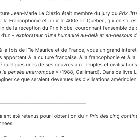
ature Jean-Marie Le Clézio était membre du jury du
Prix lit
our la Francophonie et pour le 400e de Québec, qui en soi es
main de la réception du Prix Nobel couronnant l’ensemble de
 d’un «
explorateur d’une humanité au-delà et en-dessous de
à la fois de l’île Maurice et de France, voue un grand intér
apportent à la culture française, à la francophonie et à la
ré quelques unes de ses oeuvres aux peuples et civilisation
u la pensée interrompue
» (1988, Gallimard). Dans ce livre 
aginer ce que seraient devenues les civilisations amérindien
________________________________________
avaient été retenus pour l’obtention du «
Prix des cinq conti
nnées.