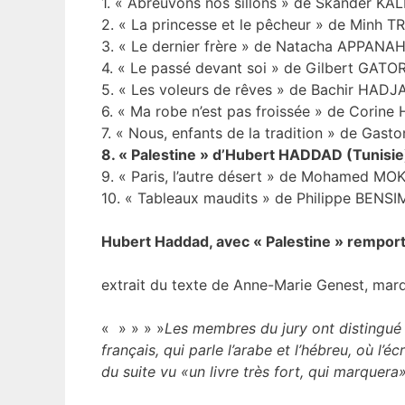
1. « Abreuvons nos sillons » de Skander KAL
2. « La princesse et le pêcheur » de Minh 
3. « Le dernier frère » de Natacha APPANAH (
4. « Le passé devant soi » de Gilbert GATO
5. « Les voleurs de rêves » de Bachir HADJA
6. « Ma robe n’est pas froissée » de Corine 
7. « Nous, enfants de la tradition » de Gas
8. « Palestine » d’Hubert HADDAD (Tunisie
9. « Paris, l’autre désert » de Mohamed M
10. « Tableaux maudits » de Philippe BENSI
Hubert Haddad, avec « Palestine » rempor
extrait du texte de Anne-Marie Genest, mar
« » » » »
Les membres du jury ont distingué c
français, qui parle l’arabe et l’hébreu, où l’
du suite vu «un livre très fort, qui marquera»