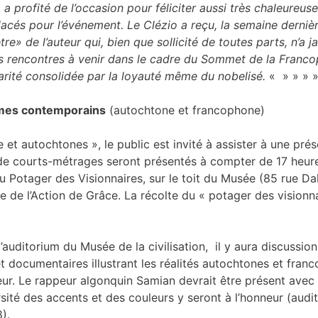
 a profité de l’occasion pour féliciter aussi très chaleureu
acés pour l’événement. Le Clézio a reçu, la semaine dernièr
tre» de l’auteur qui, bien que sollicité de toutes parts, n’a
s rencontres à venir dans le cadre du Sommet de la Francoph
idarité consolidée par la loyauté même du nobelisé.
« » » » 
es contemporains
(autochtone et francophone)
et autochtones », le public est invité à assister à une pré
de courts-métrages seront présentés à compter de 17 heures
au Potager des Visionnaires, sur le toit du Musée (85 rue 
e de l’Action de Grâce. La récolte du « potager des visionna
l’auditorium du Musée de la civilisation, il y aura discussi
documentaires illustrant les réalités autochtones et franc
eur. Le rappeur algonquin Samian devrait être présent avec 
ité des accents et des couleurs y seront à l’honneur (audit
).