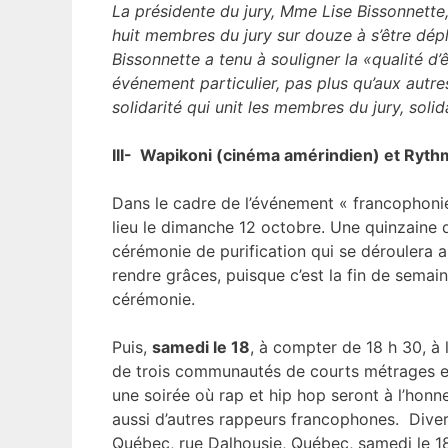
La présidente du jury, Mme Lise Bissonnette,
huit membres du jury sur douze à s’être dépl
Bissonnette a tenu à souligner la «qualité d’ê
événement particulier, pas plus qu’aux autre
solidarité qui unit les membres du jury, sol
III- Wapikoni (cinéma amérindien)
et
Rythm
Dans le cadre de l’événement « francophonie 
lieu le dimanche 12 octobre. Une quinzaine 
cérémonie de purification qui se déroulera 
rendre grâces, puisque c’est la fin de semain
cérémonie.
Puis,
samedi le 18
, à compter de 18 h 30, à 
de trois communautés de courts métrages et 
une soirée où rap et hip hop seront à l’honn
aussi d’autres rappeurs francophones. Divers
Québec, rue Dalhousie, Québec, samedi le 18