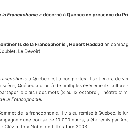
de la Francophonie »
décerné
à Québec en présence du
Pr
q continents de la Francophonie , Hubert Haddad
en compag
oublet, Le Devoir)
_______________________________________
francophonie
à Québec est à nos portes. Il se tiendra de v
en scène, Québec a droit à de multiples événements culture
rtager le plaisir des mots (8 au 12 octobre), Théâtre d’imp
s de la Francophonie
.
ommet de la francophonie, il y a eu remise à Québec, le l
compagné d’une bourse de 10 000 euros, a été remis par Abd
Clézio, Prix Nobel de Littérature 2008.