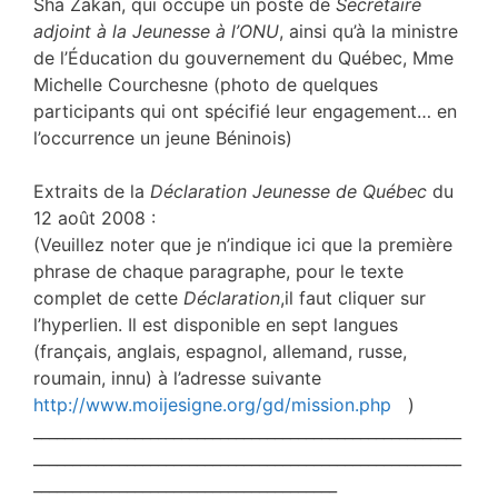
Sha Zakan, qui occupe un poste de
Secrétaire
adjoint à la Jeunesse à l’ONU
, ainsi qu’à la ministre
de l’Éducation du gouvernement du Québec, Mme
Michelle Courchesne (photo de quelques
participants qui ont spécifié leur engagement… en
l’occurrence un jeune Béninois)
Extraits de la
Déclaration Jeunesse de Québec
du
12 août 2008 :
(Veuillez noter que je n’indique ici que la première
phrase de chaque paragraphe, pour le texte
complet de cette
Déclaration
,il faut cliquer sur
l’hyperlien. Il est disponible en sept langues
(français, anglais, espagnol, allemand, russe,
roumain, innu) à l’adresse suivante
http://www.moijesigne.org/gd/mission.php
)
_______________________________________________________
_______________________________________________________
_______________________________________